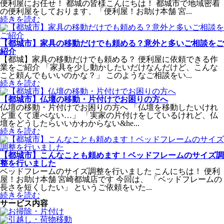
便利屋にお任せ！ 都城の皆様こんにちは！ 都城市で地域密着
の便利屋をしております、「便利屋！お助け本舗 宮...
続きを読む
【都城市】家具の移動だけでも頼める？意外と多いご相談をご
紹介
【都城】家具の移動だけでも頼める？ 便利屋に依頼できる作
業をご紹介 「家具を少し動かしたいだけなんだけど、こんな
こと頼んでもいいのかな？」 このようなご相談をい...
続きを読む
【都城市】仏壇の移動・片付けでお困りの方へ
仏壇の移動・片付けでお困りの方へ 「仏壇を移動したいけれ
ど重くて運べない…」 「実家の片付けをしているけれど、仏
壇をどうしたらいいかわからない&he...
続きを読む
【都城市】こんなことも頼めます！ベッドフレームのサイズ調
整を行いました
ベッドフレームのサイズ調整を行いました こんにちは！ 便利
屋！お助け本舗 宮崎都城店です 今回は、 「ベッドフレームの
長さを短くしたい」 というご依頼をいた...
続きを読む
サービス内容