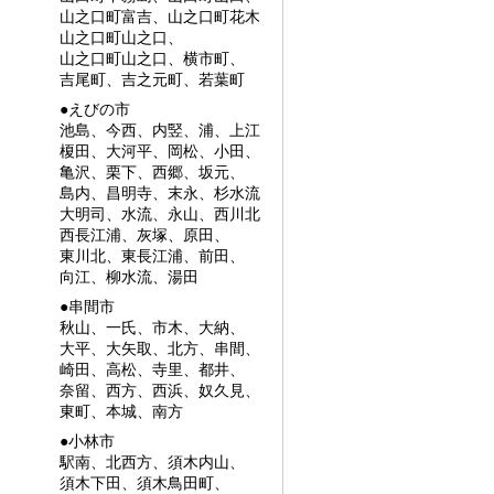
山之口町富吉、山之口町花木
山之口町山之口、
山之口町山之口、横市町、
吉尾町、吉之元町、若葉町
●えびの市
池島、今西、内竪、浦、上江
榎田、大河平、岡松、小田、
亀沢、栗下、西郷、坂元、
島内、昌明寺、末永、杉水流
大明司、水流、永山、西川北
西長江浦、灰塚、原田、
東川北、東長江浦、前田、
向江、柳水流、湯田
●串間市
秋山、一氏、市木、大納、
大平、大矢取、北方、串間、
崎田、高松、寺里、都井、
奈留、西方、西浜、奴久見、
東町、本城、南方
●小林市
駅南、北西方、須木内山、
須木下田、須木鳥田町、