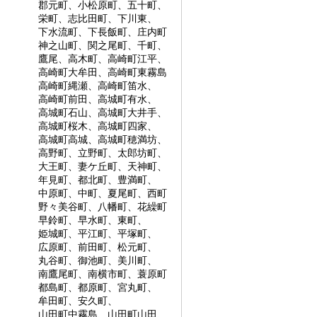
郡元町、小松原町、五十町、
栄町、志比田町、下川東、
下水流町、下長飯町、庄内町
神之山町、関之尾町、千町、
鷹尾、高木町、高崎町江平、
高崎町大牟田、高崎町東霧島
高崎町縄瀬、高崎町笛水、
高崎町前田、高城町有水、
高城町石山、高城町大井手、
高城町桜木、高城町四家、
高城町高城、高城町穂満坊、
高野町、立野町、太郎坊町、
大王町、妻ケ丘町、天神町、
年見町、都北町、豊満町、
中原町、中町、夏尾町、西町
野々美谷町、八幡町、花繰町
早鈴町、早水町、東町、
姫城町、平江町、平塚町、
広原町、前田町、松元町、
丸谷町、御池町、美川町、
南鷹尾町、南横市町、蓑原町
都島町、都原町、宮丸町、
牟田町、安久町、
山田町中霧島、山田町山田、