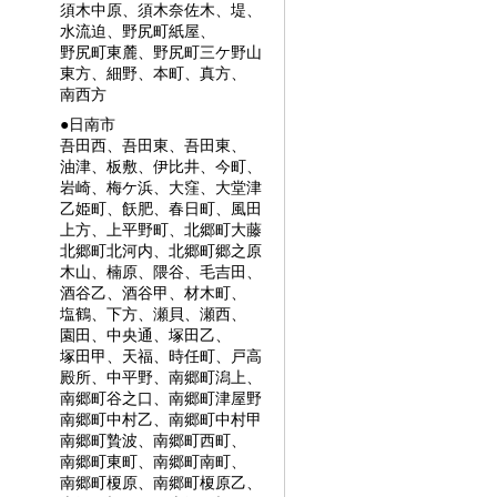
須木中原、須木奈佐木、堤、
水流迫、野尻町紙屋、
野尻町東麓、野尻町三ケ野山
東方、細野、本町、真方、
南西方
●日南市
吾田西、吾田東、吾田東、
油津、板敷、伊比井、今町、
岩崎、梅ケ浜、大窪、大堂津
乙姫町、飫肥、春日町、風田
上方、上平野町、北郷町大藤
北郷町北河内、北郷町郷之原
木山、楠原、隈谷、毛吉田、
酒谷乙、酒谷甲、材木町、
塩鶴、下方、瀬貝、瀬西、
園田、中央通、塚田乙、
塚田甲、天福、時任町、戸高
殿所、中平野、南郷町潟上、
南郷町谷之口、南郷町津屋野
南郷町中村乙、南郷町中村甲
南郷町贄波、南郷町西町、
南郷町東町、南郷町南町、
南郷町榎原、南郷町榎原乙、