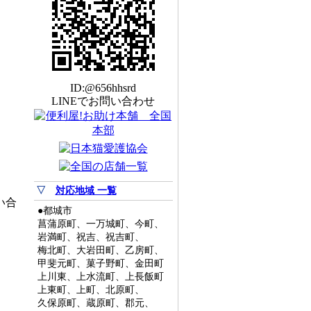
ID:@656hhsrd
LINEでお問い合わせ
▽
対応地域 一覧
い合
●都城市
菖蒲原町、一万城町、今町、
岩満町、祝吉、祝吉町、
梅北町、大岩田町、乙房町、
甲斐元町、菓子野町、金田町
上川東、上水流町、上長飯町
上東町、上町、北原町、
久保原町、蔵原町、郡元、