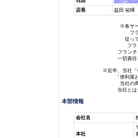
Mail
info@otasu
店長
益田 祐暉
※各サ
フ
従っ
フラ
フランチ
一切責任
※近年、当社「
「便利屋
当社の
当社とは
本部情報
会社名
本社